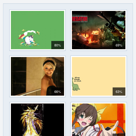
80%
69%
66%
63%