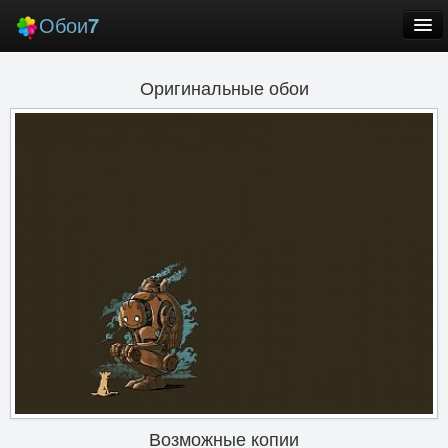
Обои
7
Новые
Оригинальные обои
Лучшие
Случайные
Заставки
Еще
Вход
Возможные копии