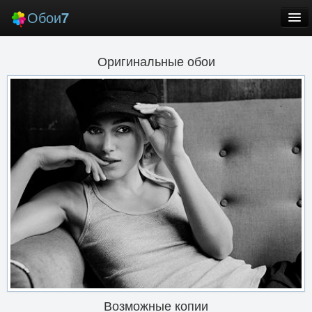
Обои
7
Новые
Оригинальные обои
Лучшие
Случайные
Заставки
Еще
Вход
Возможные копии