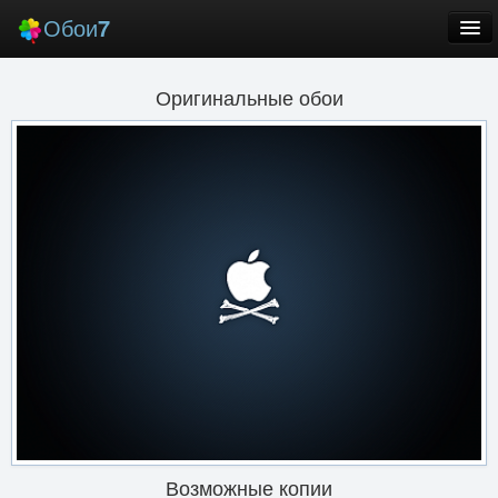
Обои
7
Новые
Оригинальные обои
Лучшие
Случайные
Заставки
Еще
Вход
Возможные копии