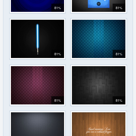
81%
81%
81%
81%
81%
81%