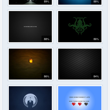
89%
88%
88%
86%
86%
84%