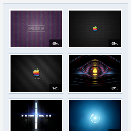
95%
95%
94%
89%