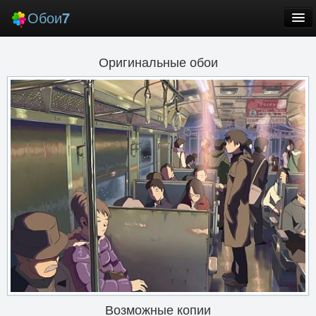
Обои
7
Новые
Оригинальные обои
Лучшие
Случайные
Заставки
Еще
Вход
Возможные копии