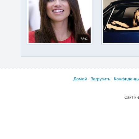
66%
Домой
·
Загрузить
·
Конфиденци
Сайт и 