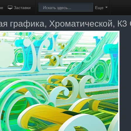
ые
Заставки
Еще
ая графика, Хроматической, К3