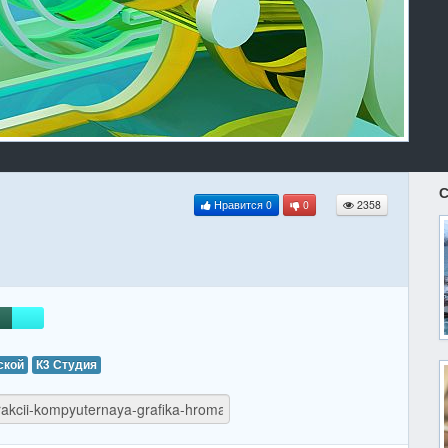
С
Нравится
0
0
2358
ской
К3 Студия