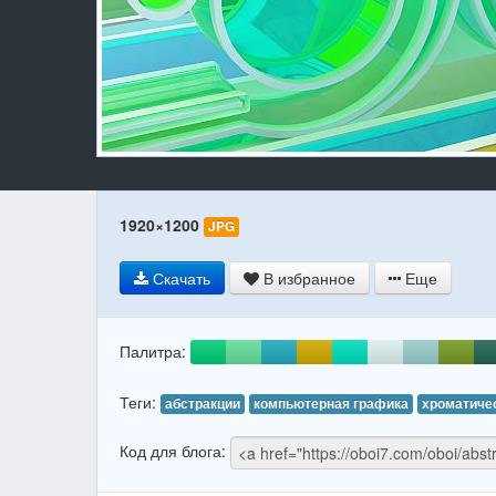
1920×1200
JPG
Скачать
В избранное
Еще
Палитра:
Теги:
абстракции
компьютерная графика
хроматиче
Код для блога: