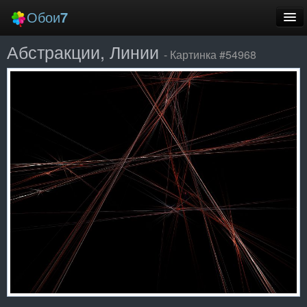
Обои
7
Абстракции, Линии
Новые
- Картинка #54968
Лучшие
Случайные
Заставки
Еще
Вход