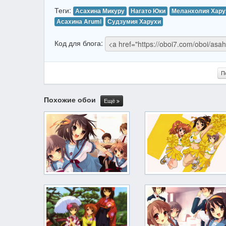
Теги:
Асахина Микуру
Нагато Юки
Меланхолия Хару
Асахина Arumi
Судзумия Харухи
Код для блога:
П
Похожие обои
Ещё