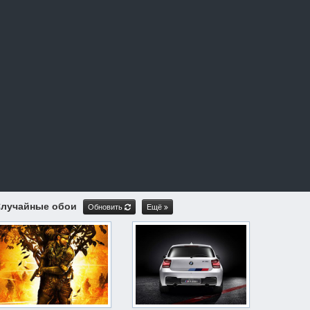
лучайные обои
Обновить
Ещё