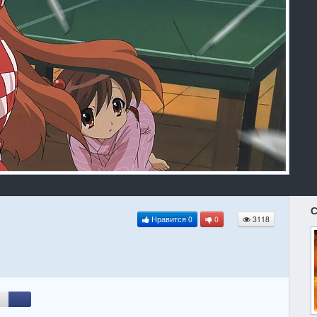
С
Нравится
0
0
3118