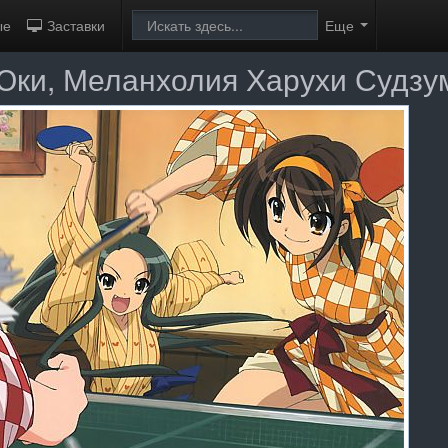
ые
Заставки
Еще
 Юки, Меланхолия Харухи Судз