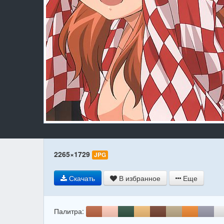
2265×1729
JPG
Скачать
В избранное
Еще
Палитра: