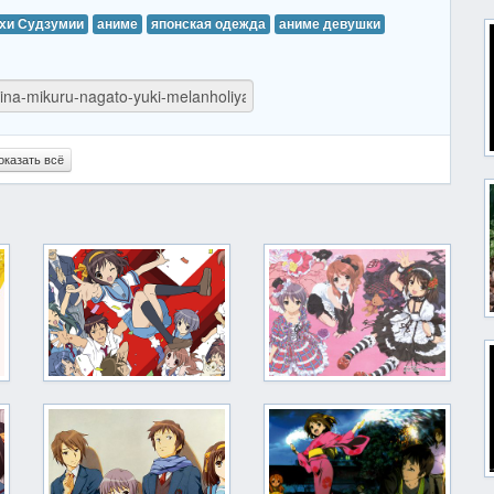
хи Судзумии
аниме
японская одежда
аниме девушки
оказать всё