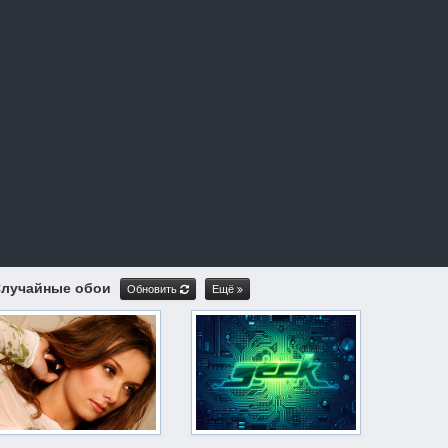
лучайные обои
Обновить
Ещё