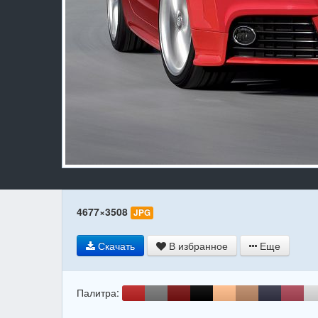
4677×3508
JPG
Скачать
В избранное
Еще
Палитра: