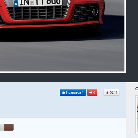
С
Нравится
1
0
5244