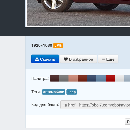
1920×1080
JPG
Скачать
В избранное
Еще
Палитра:
Теги:
автомобили
Jeep
Код для блога:
П