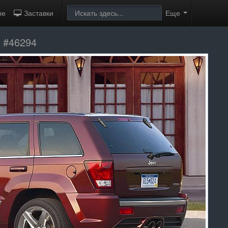
ые
Заставки
Еще
а #46294