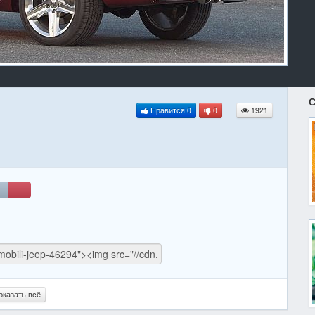
С
Нравится
0
0
1921
оказать всё