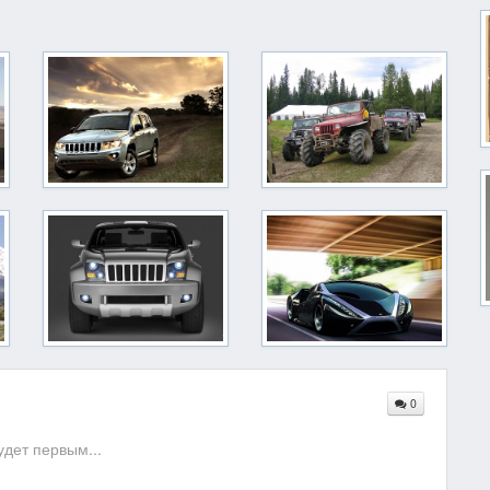
0
дет первым...