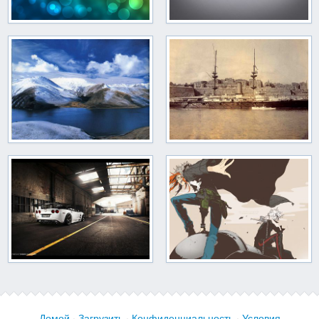
Домой
·
Загрузить
·
Конфиденциальность
·
Условия