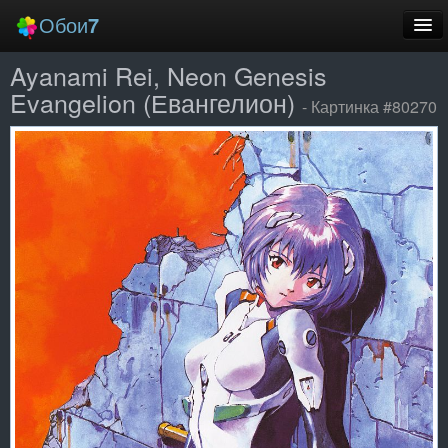
Обои
7
Ayanami Rei, Neon Genesis
Новые
Evangelion (Евангелион)
- Картинка #80270
Лучшие
Случайные
Заставки
Еще
Вход