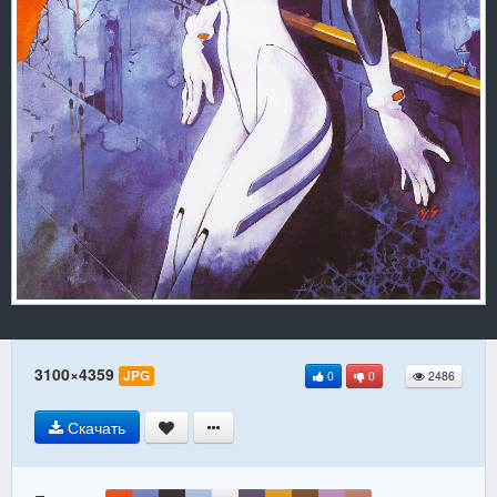
3100×4359
JPG
0
0
2486
Скачать