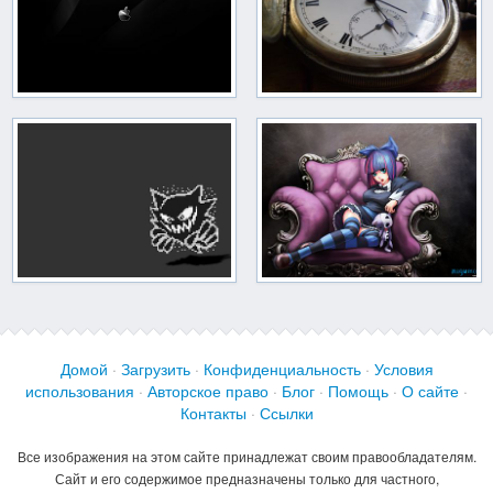
Домой
·
Загрузить
·
Конфиденциальность
·
Условия
использования
·
Авторское право
·
Блог
·
Помощь
·
О сайте
·
Контакты
·
Ссылки
Все изображения на этом сайте принадлежат своим правообладателям.
Сайт и его содержимое предназначены только для частного,