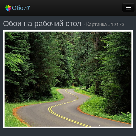
Обои
7
Обои на рабочий стол
Новые
- Картинка #12173
Лучшие
Случайные
Заставки
Еще
Вход