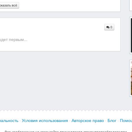
оказать всё
0
дет первым...
альность
·
Условия использования
·
Авторское право
·
Блог
·
Помо
Все изображения на этом сайте принадлежат своим правообладателям.