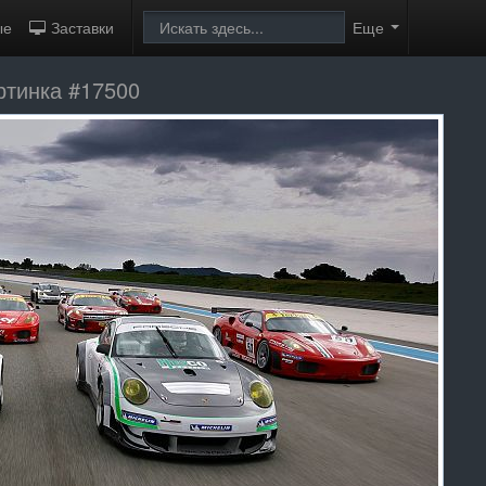
ые
Заставки
Еще
ртинка #17500