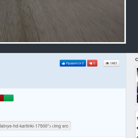
С
Нравится
0
0
1461