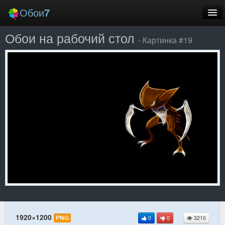
Обои
7
Обои на рабочий стол
Новые
- Картинка #19
Лучшие
Случайные
Заставки
Еще
Вход
1920×1200
PNG
0
0
3210