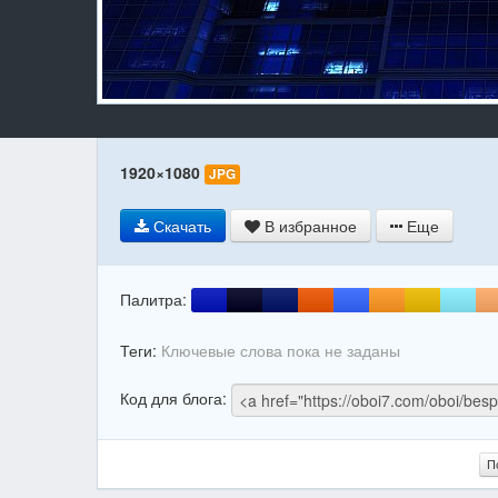
1920×1080
JPG
Скачать
В избранное
Еще
Палитра:
Теги:
Ключевые слова пока не заданы
Код для блога:
П