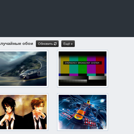
лучайные обои
Обновить
Ещё