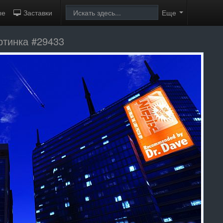
ые
Заставки
Еще
ртинка #29433