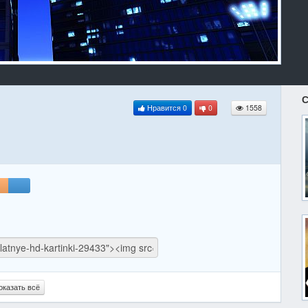
С
Нравится
0
0
1558
оказать всё