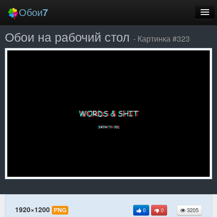
Обои
7
Обои на рабочий стол
Новые
- Картинка #323
Лучшие
Случайные
Заставки
Еще
Вход
1920×1200
PNG
0
0
3205