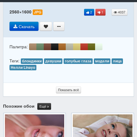
2560×1600
JPG
2
1
4037
Скачать
Палитра:
Теги:
блондинки
девушки
голубые глаза
модели
лица
Нелли Linayo
Показать всё
Похожие обои
Ещё