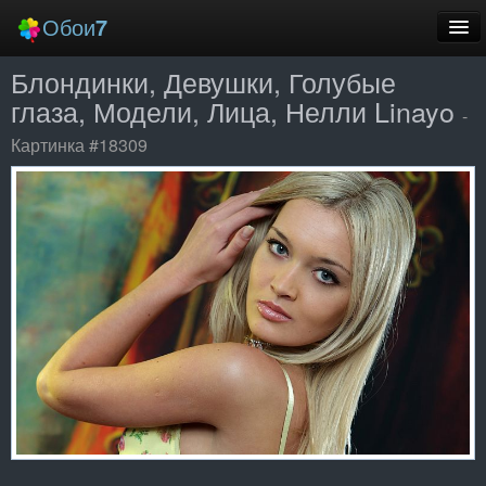
Обои
7
Блондинки, Девушки, Голубые
Новые
глаза, Модели, Лица, Нелли Linayo
-
Лучшие
Картинка #18309
Случайные
Заставки
Еще
Вход