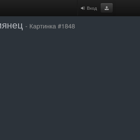
Вход
умянец
- Картинка #1848