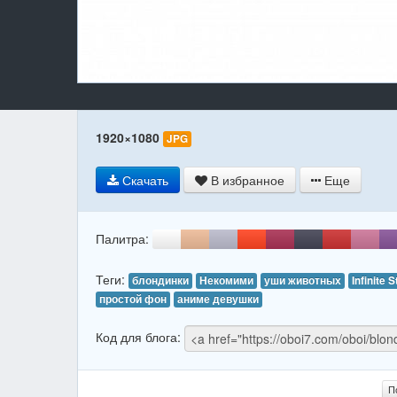
1920×1080
JPG
Скачать
В избранное
Еще
Палитра:
Теги:
блондинки
Некомими
уши животных
Infinite 
простой фон
аниме девушки
Код для блога:
П