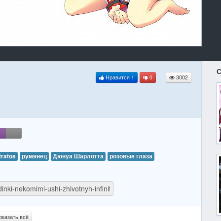
С
Нравится
1
0
3002
Stratos
румянец
Дюнуа Шарлотта
розовые глаза
оказать всё