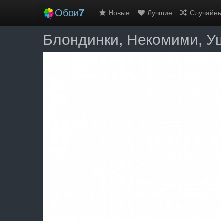
Обои
7
Новые
Лучшие
Случайн
Блондинки, Некомими, Уши