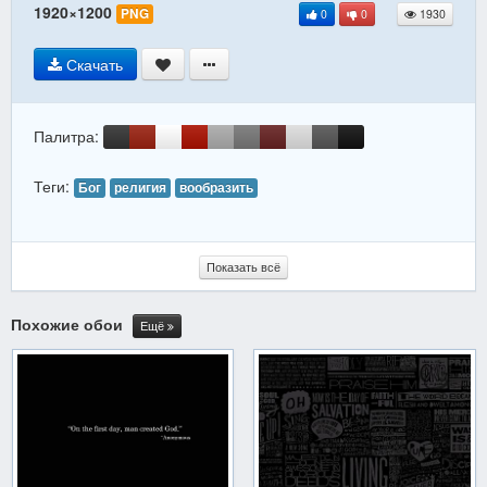
1920×1200
PNG
0
0
1930
Скачать
Палитра:
Теги:
Бог
религия
вообразить
Показать всё
Похожие обои
Ещё