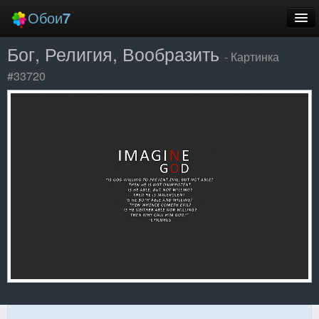
Обои
7
Бог, Религия, Вообразить
Новые
- Картинка
#33720
Лучшие
Случайные
Заставки
Еще
Вход