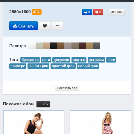
2560×1600
JPG
0
0
3508
Скачать
Палитра:
Теги:
брюнетки
ноги
девушки
платье
актрисы
ноги
Конверс
Эшли Грин
простой фон
белый фон
Показать всё
Похожие обои
Ещё