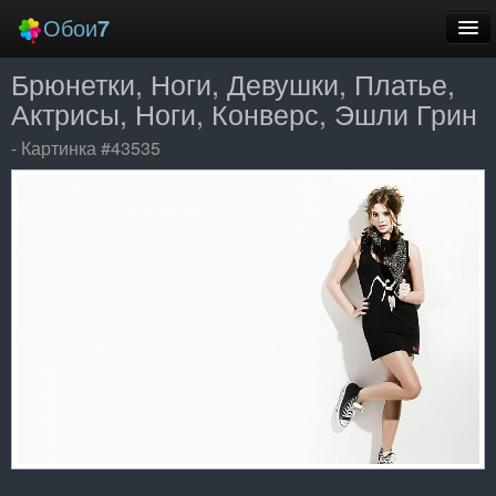
Обои
7
Брюнетки, Ноги, Девушки, Платье,
Новые
Актрисы, Ноги, Конверс, Эшли Грин
Лучшие
- Картинка #43535
Случайные
Заставки
Еще
Вход