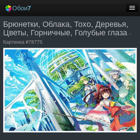
Обои
7
Брюнетки, Облака, Тохо, Деревья,
Новые
Цветы, Горничные, Голубые глаза
-
Лучшие
Картинка #78775
Случайные
Заставки
Еще
Вход