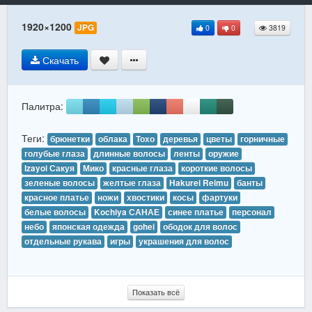
1920×1200
JPG
0
0
3819
Скачать
Палитра:
Теги:
брюнетки
облака
Тохо
деревья
цветы
горничные
голубые глаза
длинные волосы
ленты
оружие
Izayoi Сакуя
Мико
красные глаза
короткие волосы
зеленые волосы
желтые глаза
Hakurei Reimu
банты
красное платье
ножи
хвостики
косы
фартуки
белые волосы
Kochiya САНАЕ
синее платье
персонал
небо
японская одежда
gohei
ободок для волос
отдельные рукава
игры
украшения для волос
Показать всё