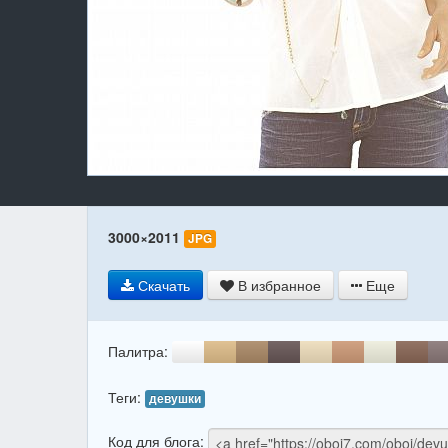
3000×2011
JPG
Скачать
В избранное
Еще
Палитра:
Теги:
девушки
Код для блога: