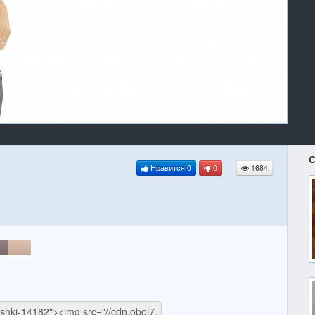
С
Нравится
0
0
1684