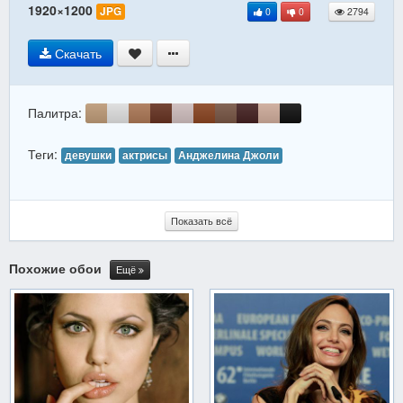
1920×1200
JPG
0
0
2794
Скачать
Палитра:
Теги:
девушки
актрисы
Анджелина Джоли
Показать всё
Похожие обои
Ещё