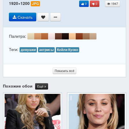
1920×1200
JPG
0
0
1947
Скачать
Палитра:
Теги:
девушки
актрисы
Кейли Куоко
Показать всё
Похожие обои
Ещё