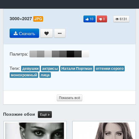
3000×2027
JPG
10
0
6131
Скачать
Палитра:
Теги:
девушки
актрисы
Натали Портман
оттенки серого
монохромный
лица
Показать всё
Похожие обои
Ещё