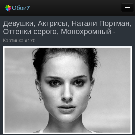
Обои
7
Девушки, Актрисы, Натали Портман,
Новые
Оттенки серого, Монохромный
-
Лучшие
Картинка #170
Случайные
Заставки
Еще
Вход