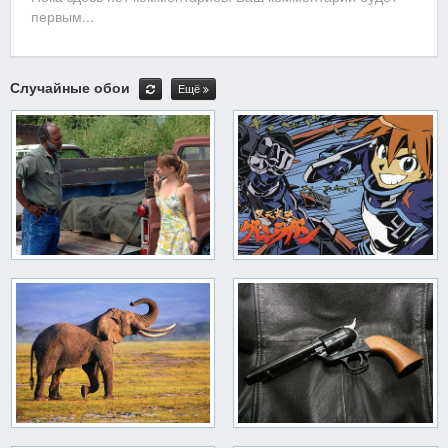
первым...
Случайные обои
Ещё