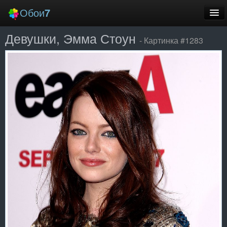
Обои
7
Девушки, Эмма Стоун
Новые
- Картинка #1283
Лучшие
Случайные
Заставки
Еще
Вход