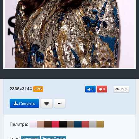
2336×3144
JPG
0
0
3532
Скачать
Палитра:
Теги:
девушки
Эмма Стоун