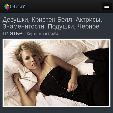
Обои
7
Девушки, Кристен Белл, Актрисы,
Новые
Знаменитости, Подушки, Черное
Лучшие
платье
- Картинка #18454
Случайные
Заставки
Еще
Вход