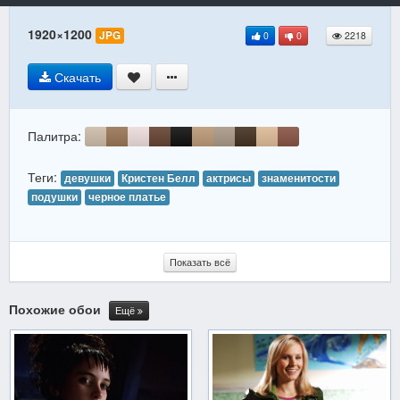
1920×1200
JPG
0
0
2218
Скачать
Палитра:
Теги:
девушки
Кристен Белл
актрисы
знаменитости
подушки
черное платье
Показать всё
Похожие обои
Ещё