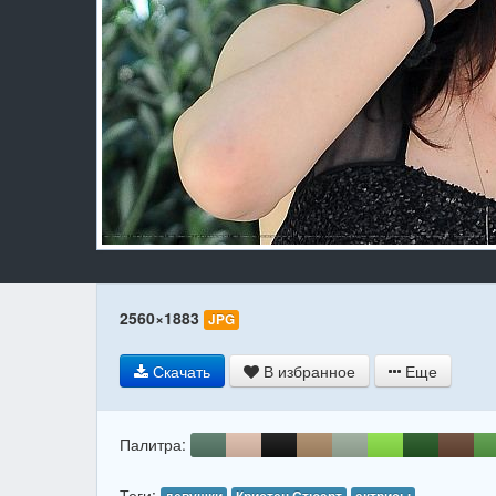
2560×1883
JPG
Скачать
В избранное
Еще
Палитра:
Теги: