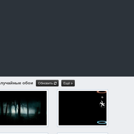
лучайные обои
Обновить
Ещё