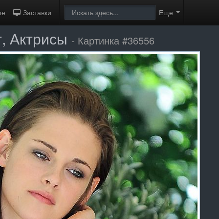
ые
Заставки
Еще
т, Актрисы
- Картинка #36556