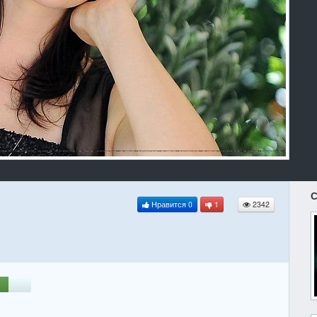
С
Нравится
0
1
2342