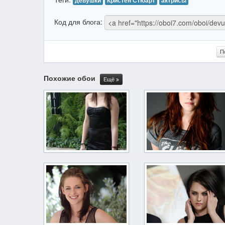
девушки
Кристен Стюарт
актрисы
Код для блога:
П
Похожие обои
Ещё