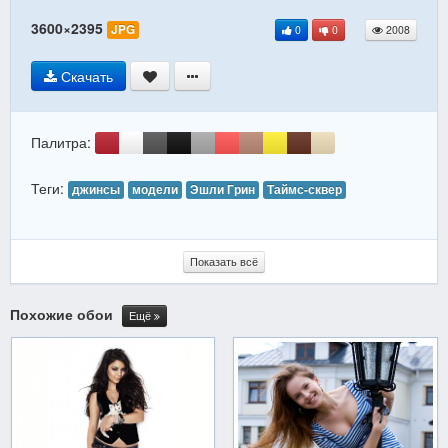
3600×2395
JPG
0
0
2008
Скачать
Палитра:
Теги:
джинсы
модели
Эшли Грин
Таймс-сквер
Показать всё
Похожие обои
Ещё