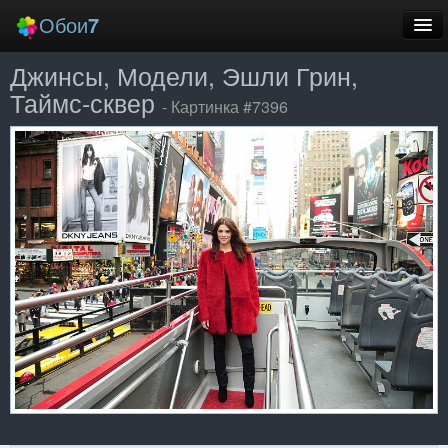
Обои
7
Джинсы, Модели, Эшли Грин,
Новые
Таймс-сквер
- Картинка #7396
Лучшие
Случайные
Заставки
Еще
Вход