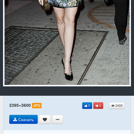
2395×3600
JPG
0
0
2400
Скачать