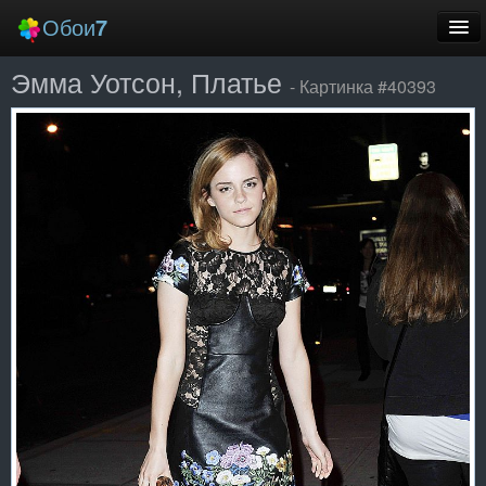
Обои
7
Эмма Уотсон, Платье
Новые
- Картинка #40393
Лучшие
Случайные
Заставки
Еще
Вход