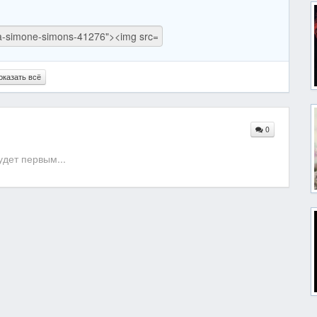
оказать всё
0
дет первым...