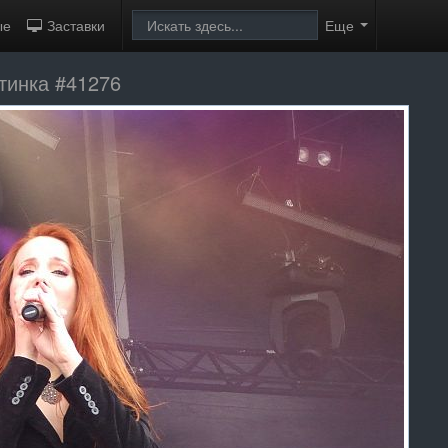
ые
Заставки
Еще
ртинка #41276