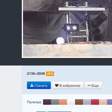
2136×2848
JPG
Скачать
В избранное
Еще
Палитра: