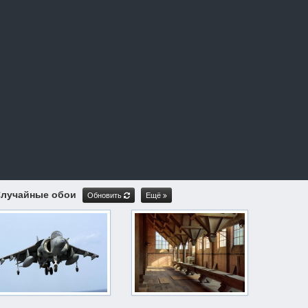
лучайные обои
Обновить
Ещё