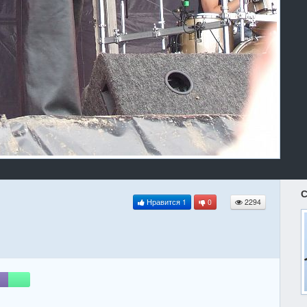
С
Нравится
1
0
2294