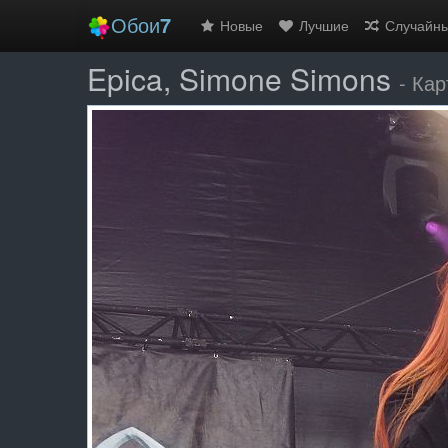
Обои
7
Новые
Лучшие
Случайн
Epica, Simone Simons
- Ка