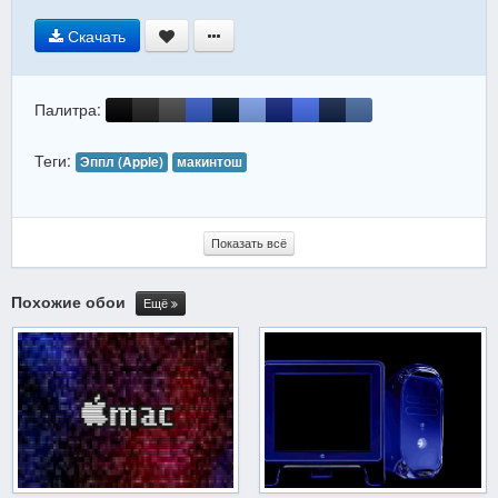
Скачать
Палитра:
Теги:
Эппл (Apple)
макинтош
Показать всё
Похожие обои
Ещё