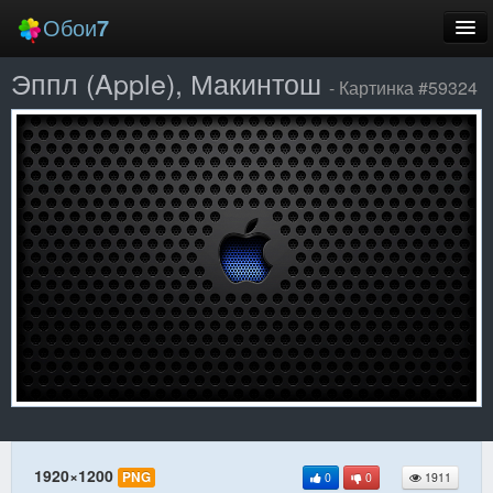
Обои
7
Эппл (Apple), Макинтош
Новые
- Картинка #59324
Лучшие
Случайные
Заставки
Еще
Вход
1920×1200
PNG
0
0
1911