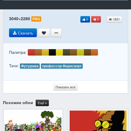
3040×2280
PNG
0
0
1831
Скачать
Палитра:
Теги:
Футурама
профессор Фарнсворт
Показать всё
Похожие обои
Ещё