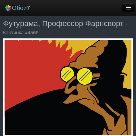
Обои
7
Футурама, Профессор Фарнсворт
Новые
-
Картинка #4559
Лучшие
Случайные
Заставки
Еще
Вход