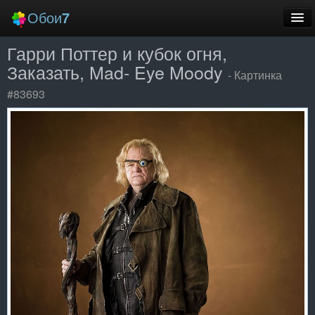
Обои
7
Гарри Поттер и кубок огня,
Новые
Заказать, Mad- Eye Moody
- Картинка
Лучшие
#83693
Случайные
Заставки
Еще
Вход