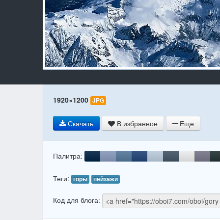
1920×1200
JPG
Скачать
В избранное
Еще
Палитра:
Теги:
горы
пейзажи
Код для блога: