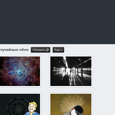
лучайные обои
Обновить
Ещё