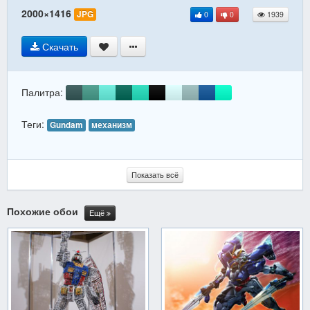
2000×1416
JPG
0
0
1939
Скачать
Палитра:
Теги:
Gundam
механизм
Показать всё
Похожие обои
Ещё