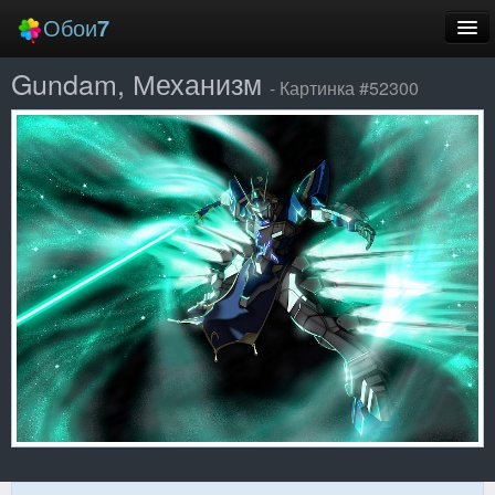
Обои
7
Gundam, Механизм
Новые
- Картинка #52300
Лучшие
Случайные
Заставки
Еще
Вход