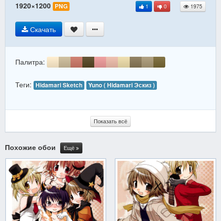
1920×1200
PNG
1
0
1975
Скачать
Палитра:
Теги:
Hidamari Sketch
Yuno ( Hidamari Эскиз )
Показать всё
Похожие обои
Ещё