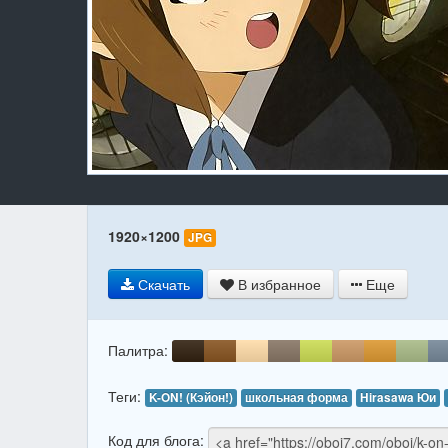
1920×1200
JPG
Скачать
В избранное
Еще
Палитра:
Теги:
K-ON! (Кэйон!)
школьная форма
Hirasawa Юи
Код для блога: