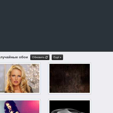
лучайные обои
Обновить
Ещё