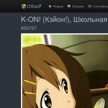
Обои
7
Новые
Лучшие
Случайн
K-ON! (Кэйон!), Школьна
#59787