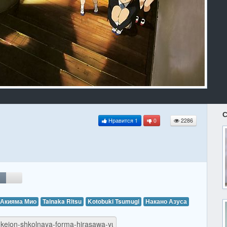
С
Нравится
1
0
2286
Акияма Мио
Tainaka Ritsu
Kotobuki Tsumugi
Накано Азуса