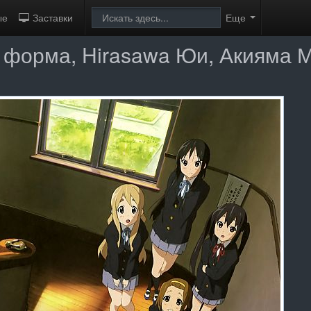
ые
Заставки
Еще
я форма, Hirasawa Юи, Акияма М