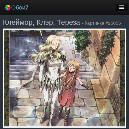
Обои
7
Клеймор, Клэр, Тереза
Новые
- Картинка #25055
Лучшие
Случайные
Заставки
Еще
Вход