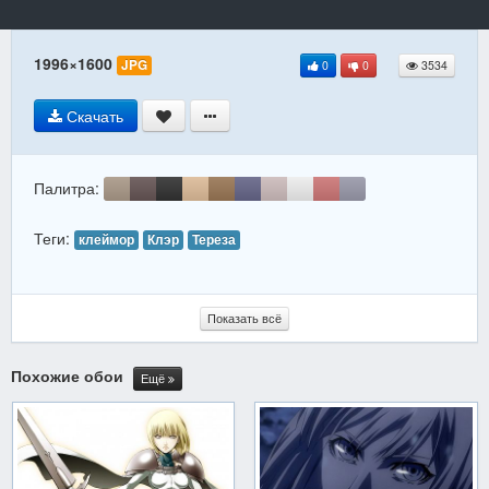
1996×1600
JPG
0
0
3534
Скачать
Палитра:
Теги:
клеймор
Клэр
Тереза
Показать всё
Похожие обои
Ещё