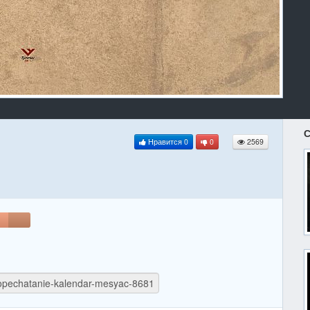
С
Нравится
0
0
2569