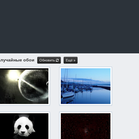
лучайные обои
Обновить
Ещё