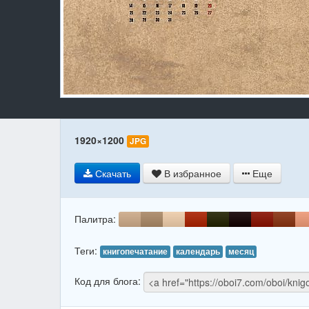
1920×1200
JPG
Скачать
В избранное
Еще
Палитра:
Теги:
книгопечатание
календарь
месяц
Код для блога: