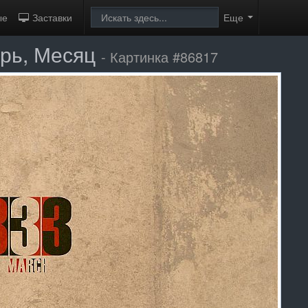
ые
Заставки
Еще
арь, Месяц
- Картинка #86817