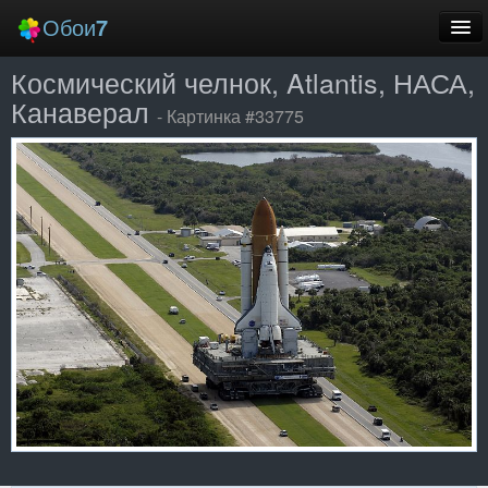
Обои
7
Космический челнок, Atlantis, НАСА,
Новые
Канаверал
- Картинка #33775
Лучшие
Случайные
Заставки
Еще
Вход