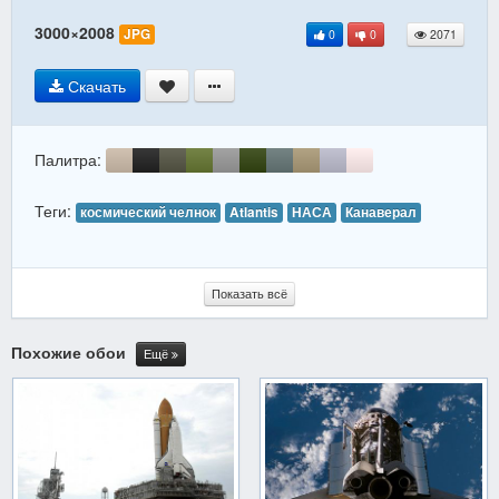
3000×2008
JPG
0
0
2071
Скачать
Палитра:
Теги:
космический челнок
Atlantis
НАСА
Канаверал
Показать всё
Похожие обои
Ещё