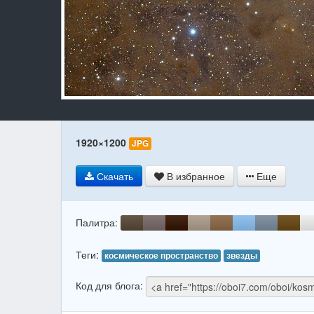
1920×1200
JPG
Скачать
В избранное
Еще
Палитра:
Теги:
космическое пространство
звезды
Код для блога: