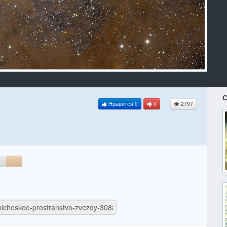
С
Нравится
0
0
2797