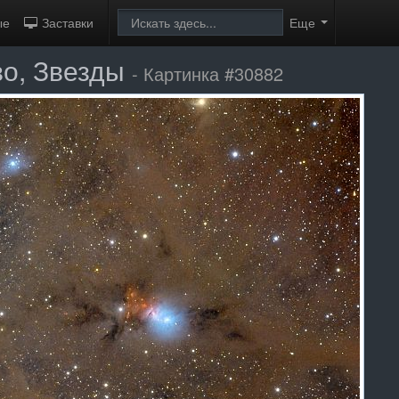
ые
Заставки
Еще
во, Звезды
- Картинка #30882