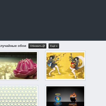
лучайные обои
Обновить
Ещё