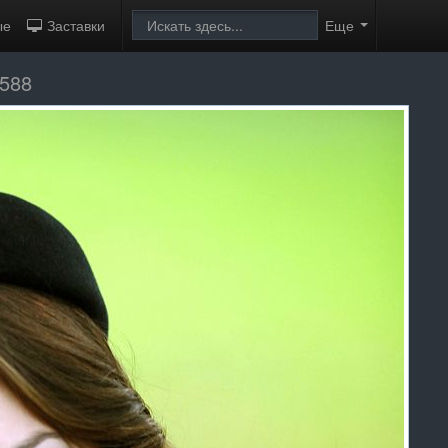
ые
Заставки
Еще
9588