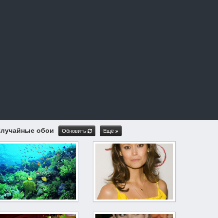
лучайные обои
Обновить
Ещё