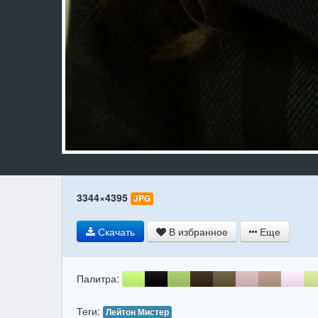
3344×4395
JPG
Скачать
В избранное
Еще
Палитра:
Теги:
Лейтон Мистер