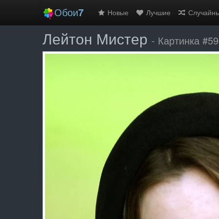
Обои
7
Новые
Лучшие
Случайн
Лейтон Мистер
- Картинка #5