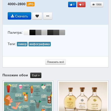
4000×2800
JPG
0
0
1866
Скачать
Палитра:
Теги:
ликер
инфографика
Показать всё
Похожие обои
Ещё