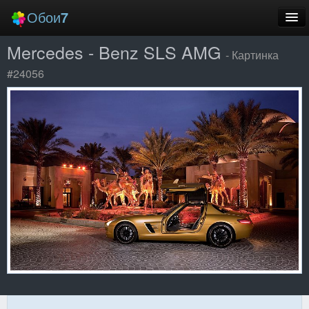
Обои
7
Mercedes - Benz SLS AMG
Новые
- Картинка
#24056
Лучшие
Случайные
Заставки
Еще
Вход