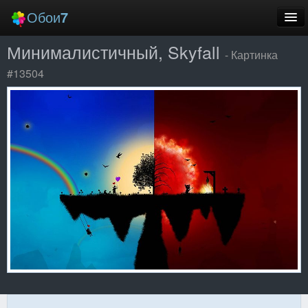
Обои
7
Минималистичный, Skyfall
Новые
- Картинка
#13504
Лучшие
Случайные
Заставки
Еще
Вход