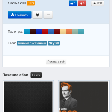
1920×1200
JPG
0
0
1792
Скачать
Палитра:
Теги:
минималистичный
Skyfall
Показать всё
Похожие обои
Ещё