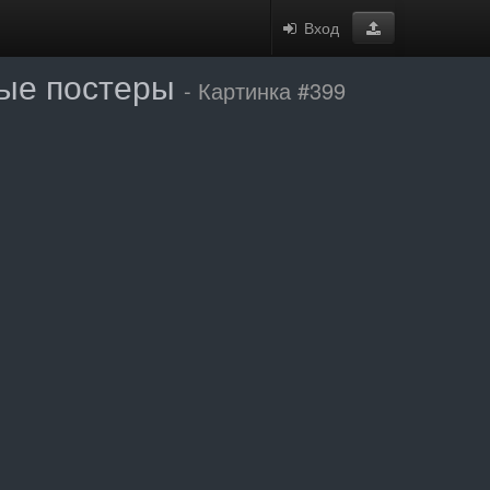
Вход
ные постеры
- Картинка #399