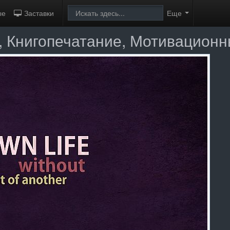
ые
Заставки
Еще
, Книгопечатание, Мотивацион