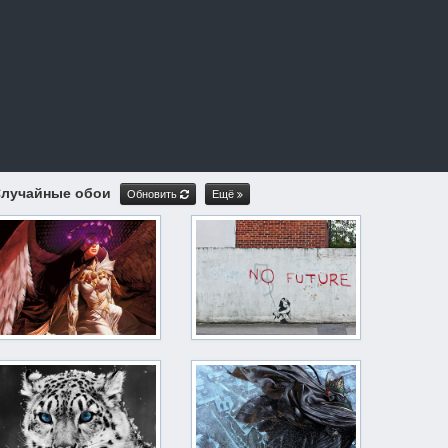
лучайные обои
Обновить
Ещё