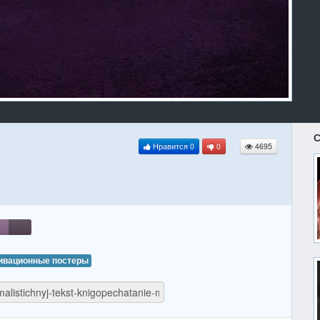
С
Нравится
0
0
4695
ивационные постеры