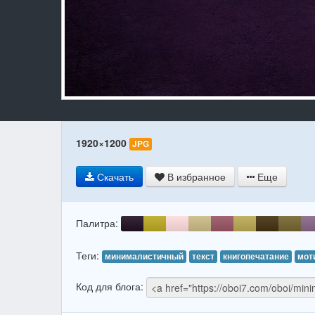
1920×1200
JPG
Скачать
В избранное
Еще
Палитра:
Теги:
минималистичный
текст
книгопечатание
мот
Код для блога: