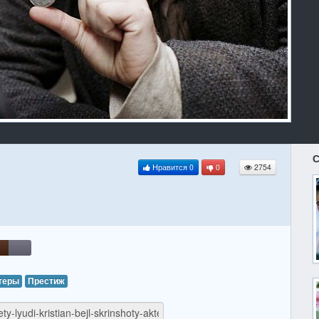
С
Нравится
0
0
2754
теры
Престиж