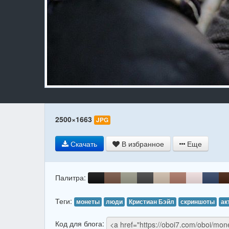
2500×1663
JPG
Скачать
В избранное
Еще
Палитра:
Теги:
монеты
люди
Кристиан Бэйл
скриншоты
ак
Код для блога: