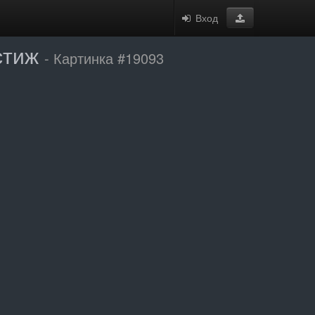
Вход
стиж
- Картинка #19093