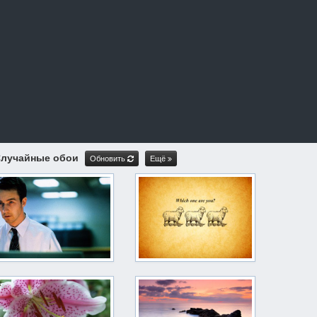
лучайные обои
Обновить
Ещё