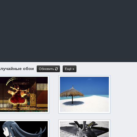
лучайные обои
Обновить
Ещё