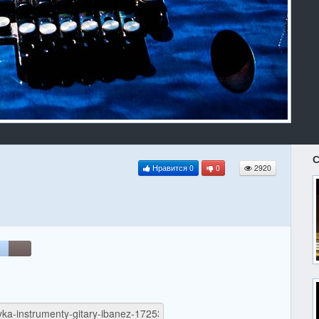
С
Нравится
0
0
2920