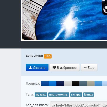
4752×3168
JPG
Скачать
В избранное
Еще
Палитра:
Теги:
музыка
инструменты
гитары
Ibanez
Код для блога: