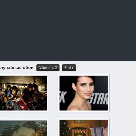
лучайные обои
Обновить
Ещё