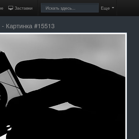
ые
Заставки
Еще
а
- Картинка #15513