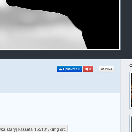
С
Нравится
0
0
2074