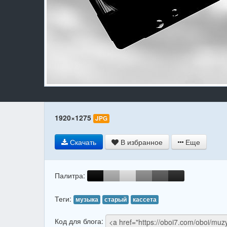
1920×1275
JPG
Скачать
В избранное
Еще
Палитра:
Теги:
музыка
старый
кассета
Код для блога: